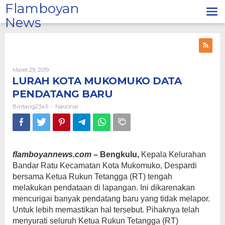
Lewati
Flamboyan
ke
News
konten
Oleh
Maret 29, 2019
Bintang2345
LURAH KOTA MUKOMUKO DATA
PENDATANG BARU
Bintang2345
Nasional
-
flamboyannews.com
– Bengkulu,
Kepala Kelurahan
Bandar Ratu Kecamatan Kota Mukomuko, Despardi
bersama Ketua Rukun Tetangga (RT) tengah
melakukan pendataan di lapangan. Ini dikarenakan
mencurigai banyak pendatang baru yang tidak melapor.
Untuk lebih memastikan hal tersebut. Pihaknya telah
menyurati seluruh Ketua Rukun Tetangga (RT)