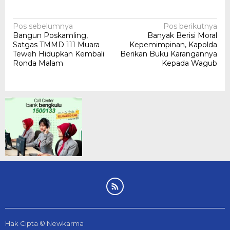
Navigasi
Pos sebelumnya
Pos berikutnya
Bangun Poskamling,
Banyak Berisi Moral
pos
Satgas TMMD 111 Muara
Kepemimpinan, Kapolda
Teweh Hidupkan Kembali
Berikan Buku Karangannya
Ronda Malam
Kepada Wagub
Hak Cipta © Newkarma