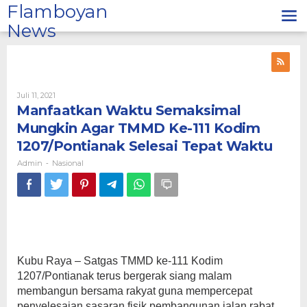
Lewati
Flamboyan
ke
News
konten
Oleh
Juli 11, 2021
Admin
Manfaatkan Waktu Semaksimal
Mungkin Agar TMMD Ke-111 Kodim
1207/Pontianak Selesai Tepat Waktu
Admin
Nasional
-
Kubu Raya – Satgas TMMD ke-111 Kodim
1207/Pontianak terus bergerak siang malam
membangun bersama rakyat guna mempercepat
penyelesaian sasaran fisik pembangunan jalan rabat