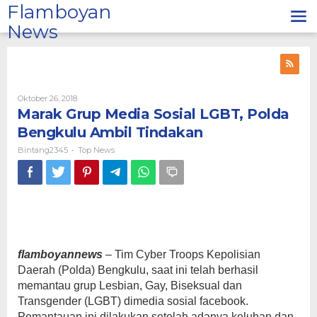
Lewati
Flamboyan
ke
News
konten
Oleh
Oktober 26, 2018
Bintang2345
Marak Grup Media Sosial LGBT, Polda
Bengkulu Ambil Tindakan
Bintang2345
Top News
-
flamboyannews
– Tim Cyber Troops Kepolisian
Daerah (Polda) Bengkulu, saat ini telah berhasil
memantau grup Lesbian, Gay, Biseksual dan
Transgender (LGBT) dimedia sosial facebook.
Pemantauan ini dilakukan setelah adanya keluhan dan