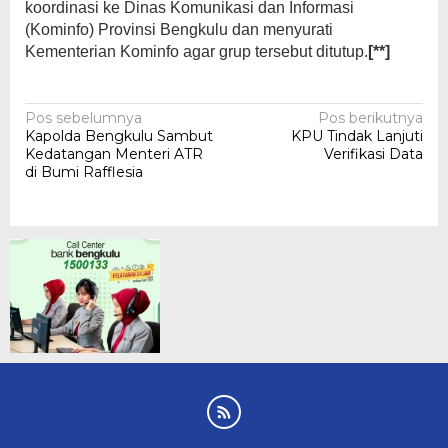
koordinasi ke Dinas Komunikasi dan Informasi
(Kominfo) Provinsi Bengkulu dan menyurati
Kementerian Kominfo agar grup tersebut ditutup.
[**]
Navigasi
Pos sebelumnya
Pos berikutnya
Kapolda Bengkulu Sambut
KPU Tindak Lanjuti
pos
Kedatangan Menteri ATR
Verifikasi Data
di Bumi Rafflesia