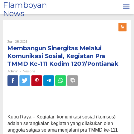
Lewati
Flamboyan
ke
News
konten
Oleh
Juni 28, 2021
Admin
Membangun Sinergitas Melalui
Komunikasi Sosial, Kegiatan Pra
TMMD Ke-111 Kodim 1207/Pontianak
Admin
Nasional
-
Kubu Raya – Kegiatan komunikasi sosial (komsos)
adalah serangkaian kegiatan yang dilakukan oleh
anggota satgas selama menjalani pra TMMD ke-111