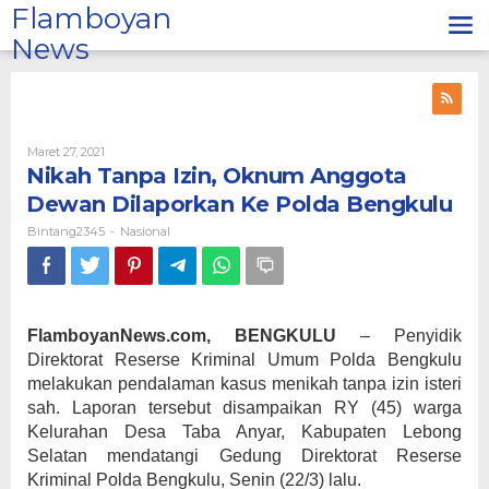
Lewati
Flamboyan
ke
News
konten
Oleh
Maret 27, 2021
Bintang2345
Nikah Tanpa Izin, Oknum Anggota
Dewan Dilaporkan Ke Polda Bengkulu
Bintang2345
Nasional
-
FlamboyanNews.com, BENGKULU
– Penyidik
Direktorat Reserse Kriminal Umum Polda Bengkulu
melakukan pendalaman kasus menikah tanpa izin isteri
sah. Laporan tersebut disampaikan RY (45) warga
Kelurahan Desa Taba Anyar, Kabupaten Lebong
Selatan mendatangi Gedung Direktorat Reserse
Kriminal Polda Bengkulu, Senin (22/3) lalu.