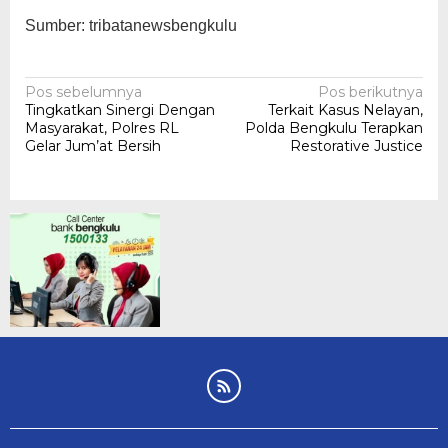
Sumber: tribatanewsbengkulu
Navigasi
Pos sebelumnya
Pos berikutnya
Tingkatkan Sinergi Dengan
Terkait Kasus Nelayan,
pos
Masyarakat, Polres RL
Polda Bengkulu Terapkan
Gelar Jum’at Bersih
Restorative Justice