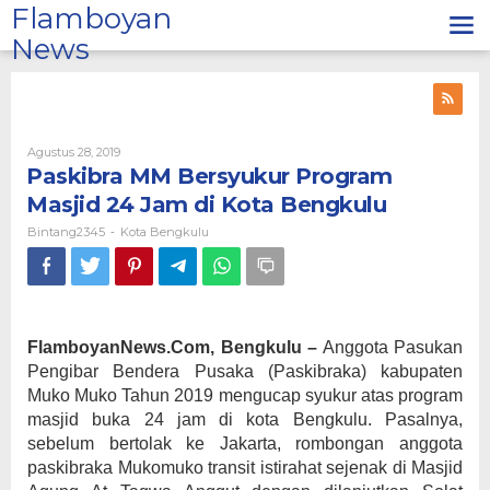
Lewati
Flamboyan
ke
News
konten
Oleh
Agustus 28, 2019
Bintang2345
Paskibra MM Bersyukur Program
Masjid 24 Jam di Kota Bengkulu
Bintang2345
Kota Bengkulu
-
FlamboyanNews.Com, Bengkulu
–
Anggota Pasukan
Pengibar Bendera Pusaka (Paskibraka) kabupaten
Muko Muko Tahun 2019 mengucap syukur atas program
masjid buka 24 jam di kota Bengkulu. Pasalnya,
sebelum bertolak ke Jakarta, rombongan anggota
paskibraka Mukomuko transit istirahat sejenak di Masjid