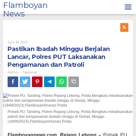
Lewati
Flamboyan
ke
News
konten
Oleh
Juni 18, 2023
Admin
Pastikan Ibadah Minggu Berjalan
Lancar, Polres PUT Laksanakan
Pengamanan dan Patroli
Admin
Nasional
-
Polsek PU, Tanding, Polres Rejang Lebong, Polda Bengkulu melaksanakan
patroli dan pengamanan ibadah minggu di Gereja, Minggu
(18/06/2023).Flamboyan/Humas Polda
Flamboyannews.com, Rejang Lebong –
Polsek PU,