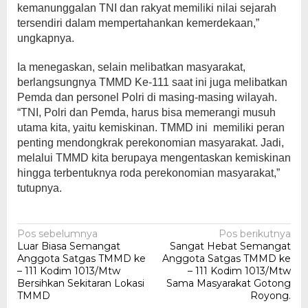
kemanunggalan TNI dan rakyat memiliki nilai sejarah
tersendiri dalam mempertahankan kemerdekaan,”
ungkapnya.
Ia menegaskan, selain melibatkan masyarakat,
berlangsungnya TMMD Ke-111 saat ini juga melibatkan
Pemda dan personel Polri di masing-masing wilayah.
“TNI, Polri dan Pemda, harus bisa memerangi musuh
utama kita, yaitu kemiskinan. TMMD ini memiliki peran
penting mendongkrak perekonomian masyarakat. Jadi,
melalui TMMD kita berupaya mengentaskan kemiskinan
hingga terbentuknya roda perekonomian masyarakat,”
tutupnya.
Navigasi
Pos sebelumnya
Pos berikutnya
Luar Biasa Semangat
Sangat Hebat Semangat
pos
Anggota Satgas TMMD ke
Anggota Satgas TMMD ke
– 111 Kodim 1013/Mtw
– 111 Kodim 1013/Mtw
Bersihkan Sekitaran Lokasi
Sama Masyarakat Gotong
TMMD
Royong.