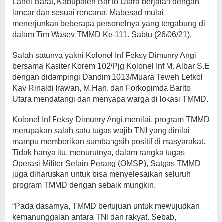
Lahei Barat, Kabupaten Barito Utara berjalan dengan
lancar dan sesuai rencana, Mabesad mulai
menerjunkan beberapa personelnya yang tergabung di
dalam Tim Wasev TMMD Ke-111. Sabtu (26/06/21).
Salah satunya yakni Kolonel Inf Feksy Dimunry Angi
bersama Kasiter Korem 102/Pjg Kolonel Inf M. Albar S.E
dengan didampingi Dandim 1013/Muara Teweh Letkol
Kav Rinaldi Irawan, M.Han. dan Forkopimda Barito
Utara mendatangi dan menyapa warga di lokasi TMMD.
Kolonel Inf Feksy Dimunry Angi menilai, program TMMD
merupakan salah satu tugas wajib TNI yang dinilai
mampu memberikan sumbangsih positif di masyarakat.
Tidak hanya itu, menurutnya, dalam rangka tugas
Operasi Militer Selain Perang (OMSP), Satgas TMMD
juga diharuskan untuk bisa menyelesaikan seluruh
program TMMD dengan sebaik mungkin.
“Pada dasarnya, TMMD bertujuan untuk mewujudkan
kemanunggalan antara TNI dan rakyat. Sebab,