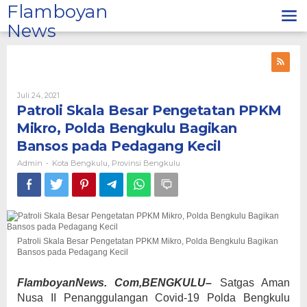
Lewati
Flamboyan
ke
News
konten
Oleh
Juli 24, 2021
Admin
Patroli Skala Besar Pengetatan PPKM
Mikro, Polda Bengkulu Bagikan
Bansos pada Pedagang Kecil
Admin
Kota Bengkulu
Provinsi Bengkulu
-
,
Patroli Skala Besar Pengetatan PPKM Mikro, Polda Bengkulu Bagikan
Bansos pada Pedagang Kecil
FlamboyanNews. Com,BENGKULU–
Satgas Aman
Nusa II Penanggulangan Covid-19 Polda Bengkulu