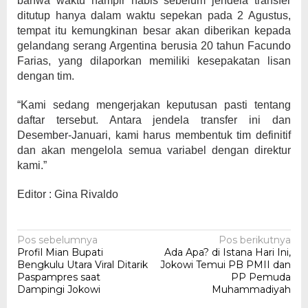
bahwa waktu hampir habis sebelum jendela transfer
ditutup hanya dalam waktu sepekan pada 2 Agustus,
tempat itu kemungkinan besar akan diberikan kepada
gelandang serang Argentina berusia 20 tahun Facundo
Farias, yang dilaporkan memiliki kesepakatan lisan
dengan tim.
“Kami sedang mengerjakan keputusan pasti tentang
daftar tersebut. Antara jendela transfer ini dan
Desember-Januari, kami harus membentuk tim definitif
dan akan mengelola semua variabel dengan direktur
kami.”
Editor : Gina Rivaldo
Navigasi
Pos sebelumnya
Pos berikutnya
Profil Mian Bupati
Ada Apa? di Istana Hari Ini,
pos
Bengkulu Utara Viral Ditarik
Jokowi Temui PB PMII dan
Paspampres saat
PP Pemuda
Dampingi Jokowi
Muhammadiyah