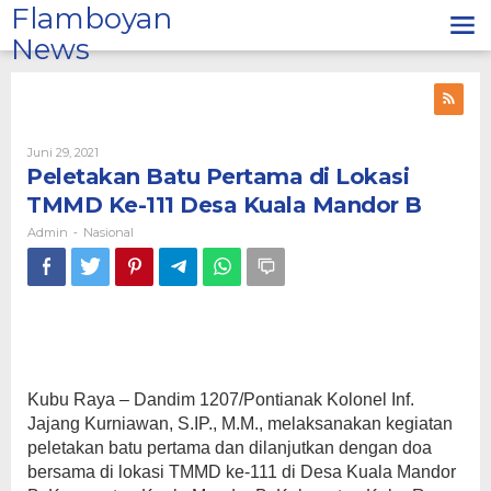
Lewati
Flamboyan
ke
News
konten
Oleh
Juni 29, 2021
Admin
Peletakan Batu Pertama di Lokasi
TMMD Ke-111 Desa Kuala Mandor B
Admin
Nasional
-
Kubu Raya – Dandim 1207/Pontianak Kolonel Inf.
Jajang Kurniawan, S.IP., M.M., melaksanakan kegiatan
peletakan batu pertama dan dilanjutkan dengan doa
bersama di lokasi TMMD ke-111 di Desa Kuala Mandor