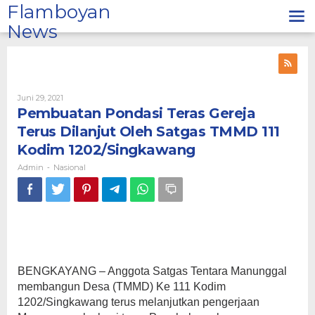
Lewati
Flamboyan
ke
News
konten
Oleh
Juni 29, 2021
Admin
Pembuatan Pondasi Teras Gereja
Terus Dilanjut Oleh Satgas TMMD 111
Kodim 1202/Singkawang
Admin
Nasional
-
BENGKAYANG – Anggota Satgas Tentara Manunggal
membangun Desa (TMMD) Ke 111 Kodim
1202/Singkawang terus melanjutkan pengerjaan