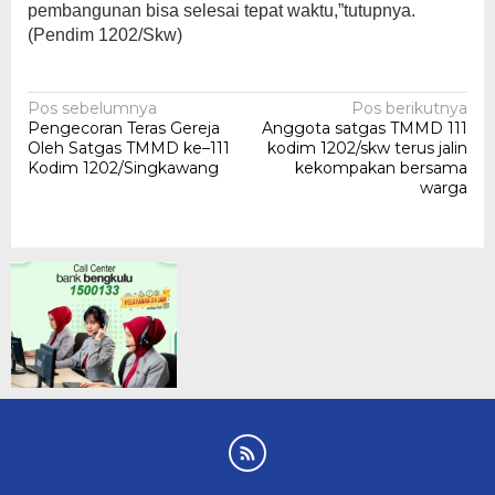
pembangunan bisa selesai tepat waktu,”tutupnya.
(Pendim 1202/Skw)
Navigasi
Pos sebelumnya
Pos berikutnya
Pengecoran Teras Gereja
Anggota satgas TMMD 111
pos
Oleh Satgas TMMD ke–111
kodim 1202/skw terus jalin
Kodim 1202/Singkawang
kekompakan bersama
warga