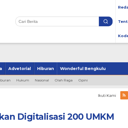
Reda
Tent
Kode
a
Advetorial
Hiburan
Wonderful Bengkulu
iburan
Hukum
Nasional
Olah Raga
Opini
Ikuti Kami
an Digitalisasi 200 UMKM