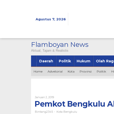
Lewati
ke
konten
Agustus 7, 2026
Flamboyan News
Aktual, Tajam & Realistis
Daerah
Politik
Hukum
Olah Rag
Home
Advetorial
Kota
Provinsi
Politik
H
Oleh
Januari 2, 2019
Bintang2345
Pemkot Bengkulu Ak
Bintang2345
Kota Bengkulu
-