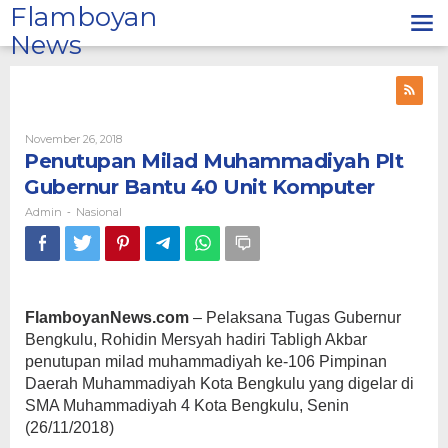
Lewati
Flamboyan
ke
News
konten
Oleh
November 26, 2018
Admin
Penutupan Milad Muhammadiyah Plt
Gubernur Bantu 40 Unit Komputer
Admin
Nasional
-
FlamboyanNews.com
– Pelaksana Tugas Gubernur
Bengkulu, Rohidin Mersyah hadiri Tabligh Akbar
penutupan milad muhammadiyah ke-106 Pimpinan
Daerah Muhammadiyah Kota Bengkulu yang digelar di
SMA Muhammadiyah 4 Kota Bengkulu, Senin
(26/11/2018)