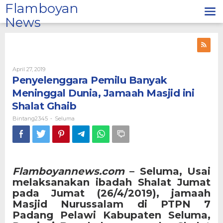
Lewati
Flamboyan
ke
News
konten
Oleh
April 27, 2019
Bintang2345
Penyelenggara Pemilu Banyak
Meninggal Dunia, Jamaah Masjid ini
Shalat Ghaib
Bintang2345
Seluma
-
Flamboyannews.com
– Seluma
, Usai
melaksanakan ibadah Shalat Jumat
pada Jumat (26/4/2019), jamaah
Masjid Nurussalam di PTPN 7
Padang Pelawi Kabupaten Seluma,