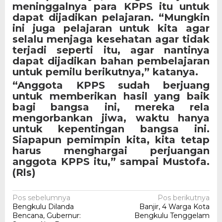
meninggalnya para KPPS itu untuk
dapat dijadikan pelajaran. “Mungkin
ini juga pelajaran untuk kita agar
selalu menjaga kesehatan agar tidak
terjadi seperti itu, agar nantinya
dapat dijadikan bahan pembelajaran
untuk pemilu berikutnya,” katanya.
“Anggota KPPS sudah berjuang
untuk memberikan hasil yang baik
bagi bangsa ini, mereka rela
mengorbankan jiwa, waktu hanya
untuk kepentingan bangsa ini.
Siapapun pemimpin kita, kita tetap
harus menghargai perjuangan
anggota KPPS itu,” sampai Mustofa.
(Rls)
Navigasi
Pos sebelumnya
Pos berikutnya
Bengkulu Dilanda
Banjir, 4 Warga Kota
pos
Bencana, Gubernur:
Bengkulu Tenggelam