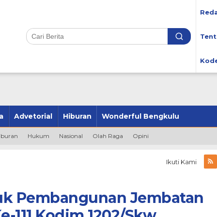
Reda
Tent
Kode
a
Advetorial
Hiburan
Wonderful Bengkulu
iburan
Hukum
Nasional
Olah Raga
Opini
Ikuti Kami
tuk Pembangunan Jembatan
e-111 Kodim 1202/Skw