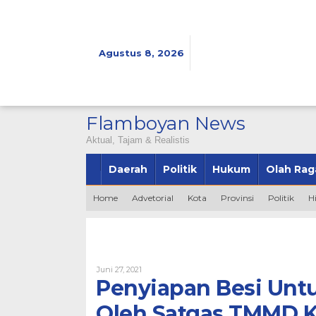
Lewati
ke
konten
Agustus 8, 2026
Flamboyan News
Aktual, Tajam & Realistis
Daerah
Politik
Hukum
Olah Rag
Home
Advetorial
Kota
Provinsi
Politik
H
Oleh
Juni 27, 2021
Admin
Penyiapan Besi Un
Oleh Satgas TMMD K