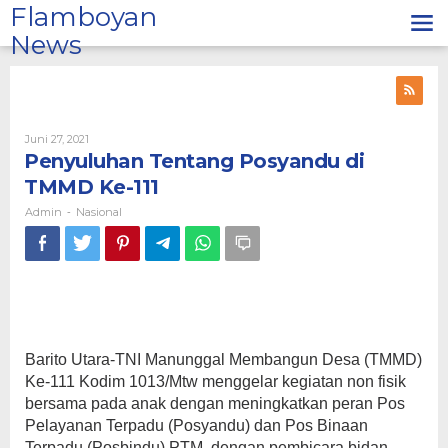
Lewati
Flamboyan
ke
News
konten
Oleh
Juni 27, 2021
Admin
Penyuluhan Tentang Posyandu di
TMMD Ke-111
Admin
Nasional
-
Barito Utara-TNI Manunggal Membangun Desa (TMMD)
Ke-111 Kodim 1013/Mtw menggelar kegiatan non fisik
bersama pada anak dengan meningkatkan peran Pos
Pelayanan Terpadu (Posyandu) dan Pos Binaan
Terpadu (Posbindu) PTM, dengan pembicara bidan