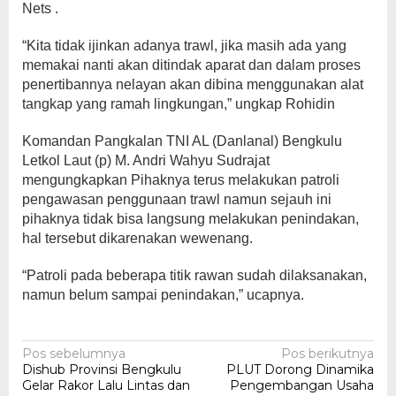
Nets .
“Kita tidak ijinkan adanya trawl, jika masih ada yang
memakai nanti akan ditindak aparat dan dalam proses
penertibannya nelayan akan dibina menggunakan alat
tangkap yang ramah lingkungan,” ungkap Rohidin
Komandan Pangkalan TNI AL (Danlanal) Bengkulu
Letkol Laut (p) M. Andri Wahyu Sudrajat
mengungkapkan Pihaknya terus melakukan patroli
pengawasan penggunaan trawl namun sejauh ini
pihaknya tidak bisa langsung melakukan penindakan,
hal tersebut dikarenakan wewenang.
“Patroli pada beberapa titik rawan sudah dilaksanakan,
namun belum sampai penindakan,” ucapnya.
Navigasi
Pos sebelumnya
Pos berikutnya
Dishub Provinsi Bengkulu
PLUT Dorong Dinamika
pos
Gelar Rakor Lalu Lintas dan
Pengembangan Usaha