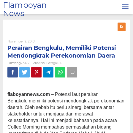
Lewati
Flamboyan
ke
News
konten
Oleh
November 2, 2018
Bintang2345
Perairan Bengkulu, Memiliki Potensi
Mendongkrak Perekonomian Daera
Bintang2345
Provinsi Bengkulu
-
flaboyannews.com
– Potensi laut perairan
Bengkulu memiliki potensi mendongkrak perekonomian
daerah. Oleh sebab itu perlu sinergi bersama antar
stakeholder untuk menjaga dan merawat
kelestariannya. Hal ini menjadi bahasan pada acara
Coffee Morning membahas permasalahan bidang