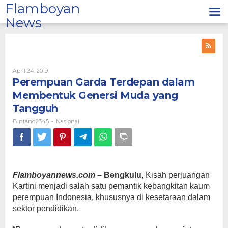
Lewati
Flamboyan
ke
News
konten
Oleh
April 24, 2019
Bintang2345
Perempuan Garda Terdepan dalam
Membentuk Genersi Muda yang
Tangguh
Bintang2345
Nasional
-
Flamboyannews.com
– Bengkulu
, Kisah perjuangan
Kartini menjadi salah satu pemantik kebangkitan kaum
perempuan Indonesia, khususnya di kesetaraan dalam
sektor pendidikan.