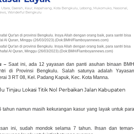
 Utara
Daerah
Kaur
Kepahiang
Kota Bengkulu
Lebong
Mukomuko
Nasional
,
,
,
,
,
,
,
,
News
Wonderful Bengkulu
,
al Qur'an di provinsi Bengkulu. Insya Allah dengan orang baik, para santri bisa
ghafal Al Quran, Minggu (26/03/2023).(Dok:BMH/Flamboyannews.com)
u –
Saat ini, ada 12 yayasan dan panti asuhan binaan BM
ri di Provinsi Bengkulu. Salah satunya adalah Yayasa
Serai 3 RT 08, Kel. Padang Kapuk, Kec. Kota Manna.
 Tinjau Lokasi Titik Nol Perbaikan Jalan Kabupaten
a 6 tahun namun masih kekurangan kasur yang layak untuk par
yasan ini, sudah mondok selama 7 tahun. Ihsan dan teman