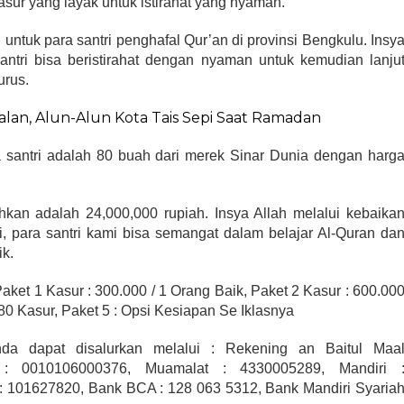
ur yang layak untuk istirahat yang nyaman.
untuk para santri penghafal Qur’an di provinsi Bengkulu. Insy
antri bisa beristirahat dengan nyaman untuk kemudian lanju
urus.
alan, Alun-Alun Kota Tais Sepi Saat Ramadan
a santri adalah 80 buah dari merek Sinar Dunia dengan harg
.
kan adalah 24,000,000 rupiah. Insya Allah melalui kebaika
, para santri kami bisa semangat dalam belajar Al-Quran da
ik.
et 1 Kasur : 300.000 / 1 Orang Baik, Paket 2 Kasur : 600.00
/ 80 Kasur, Paket 5 : Opsi Kesiapan Se Iklasnya
da dapat disalurkan melalui : Rekening an Baitul Maa
u : 0010106000376, Muamalat : 4330005289, Mandiri 
: 101627820, Bank BCA : 128 063 5312, Bank Mandiri Syaria