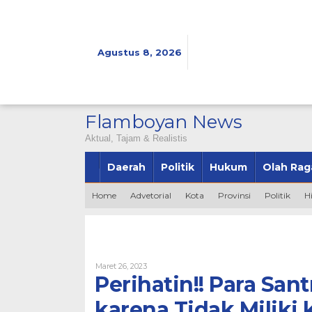
Lewati
ke
konten
Agustus 8, 2026
Flamboyan News
Aktual, Tajam & Realistis
Daerah
Politik
Hukum
Olah Rag
Home
Advetorial
Kota
Provinsi
Politik
H
Oleh
Maret 26, 2023
Admin
Perihatin!! Para San
karena Tidak Miliki 