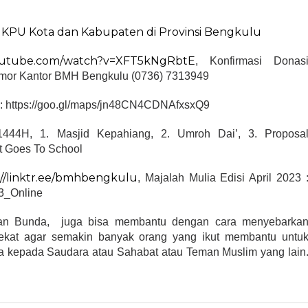
 KPU Kota dan Kabupaten di Provinsi Bengkulu
youtube.com/watch?v=XFT5kNgRbtE
, Konfirmasi Donas
mor Kantor BMH Bengkulu (0736) 7313949
: https://goo.gl/maps/jn48CN4CDNAfxsxQ9
sa1444H, 1. Masjid Kepahiang, 2. Umroh Dai’, 3. Proposa
t Goes To School
://linktr.ee/bmhbengkulu
, Majalah Mulia Edisi April 2023 
23_Online
dan Bunda, juga bisa membantu dengan cara menyebarka
dekat agar semakin banyak orang yang ikut membantu untu
nya kepada Saudara atau Sahabat atau Teman Muslim yang lain