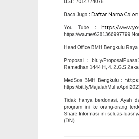
BSI : 7014774078
Daftar Nama Calon
Baca Juga :
https://www.
You Tube :
https://wa.me/6281366997799 No
Head Office BMH Bengkulu Raya 
Proposal : bit.ly/ProposalPua
Ramadhan 1444 H, 4. Z.G.S Zaka
https
MedSos BMH Bengkulu :
https://bit.ly/MajalahMuliaApril20
Tidak hanya berdonasi, Ayah 
program ini ke orang-orang ter
Share Informasi ini seluas-luas
(DN)