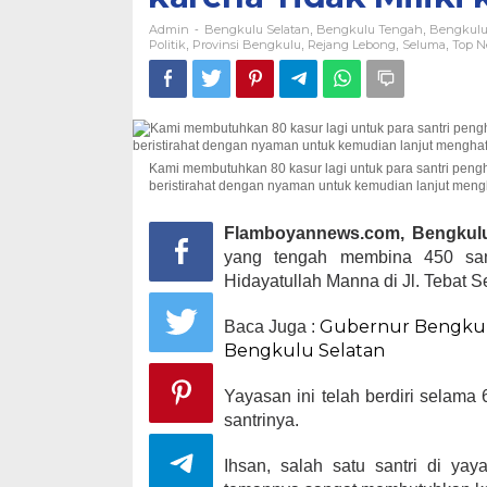
Admin
Bengkulu Selatan
Bengkulu Tengah
Bengkulu
-
,
,
Politik
Provinsi Bengkulu
Rejang Lebong
Seluma
Top 
,
,
,
,
Kami membutuhkan 80 kasur lagi untuk para santri penghaf
beristirahat dengan nyaman untuk kemudian lanjut men
Flamboyannews.com, Bengkul
yang tengah membina 450 sant
Hidayatullah Manna di Jl. Tebat 
Gubernur Bengkulu
Baca Juga :
Bengkulu Selatan
Yayasan ini telah berdiri selam
santrinya.
Ihsan, salah satu santri di ya