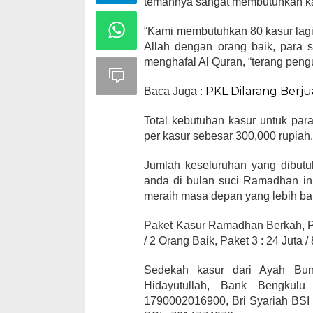
temannya sangat membutuhkan kas
“Kami membutuhkan 80 kasur lagi 
Allah dengan orang baik, para s
menghafal Al Quran, “terang peng
PKL Dilarang Berju
Baca Juga :
Total kebutuhan kasur untuk par
per kasur sebesar 300,000 rupiah
Jumlah keseluruhan yang dibutuh
anda di bulan suci Ramadhan ini
meraih masa depan yang lebih ba
Paket Kasur Ramadhan Berkah, Pak
/ 2 Orang Baik, Paket 3 : 24 Juta 
Sedekah kasur dari Ayah Bun
Hidayutullah, Bank Bengkul
1790002016900, Bri Syariah BSI 