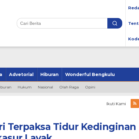
Reda
Tent
Kode
a
Advetorial
Hiburan
Wonderful Bengkulu
iburan
Hukum
Nasional
Olah Raga
Opini
Ikuti Kami
tri Terpaksa Tidur Kedinginan
kasur Layak