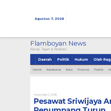
Lewati
ke
konten
Agustus 7, 2026
Flamboyan News
Aktual, Tajam & Realistis
Daerah
Politik
Hukum
Olah Rag
Home
Advetorial
Kota
Provinsi
Politik
H
Oleh
November 5, 2018
Bintang2345
Pesawat Sriwijaya A
Penumpang Turun