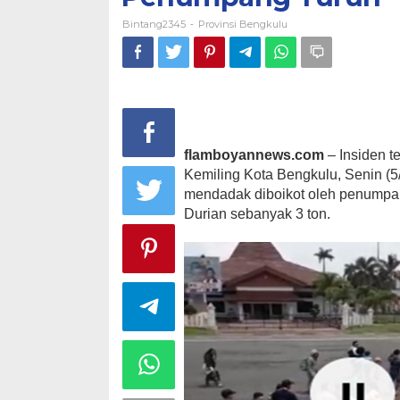
Bintang2345
Provinsi Bengkulu
-
flamboyannews.com
– Insiden t
Kemiling Kota Bengkulu, Senin (5
mendadak diboikot oleh penumpang
Durian sebanyak 3 ton.