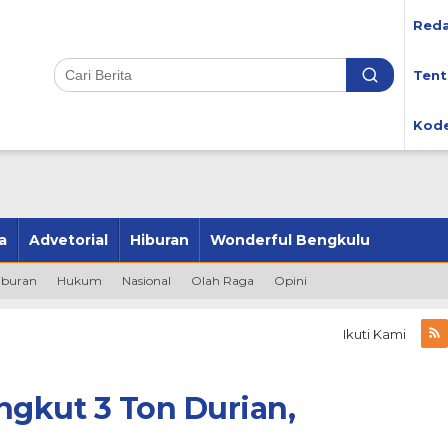
Reda
Tent
Kode
a
Advetorial
Hiburan
Wonderful Bengkulu
iburan
Hukum
Nasional
Olah Raga
Opini
Ikuti Kami
ngkut 3 Ton Durian,