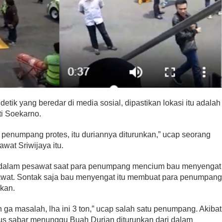
etik yang beredar di media sosial, dipastikan lokasi itu adalah
i Soekarno.
i penumpang protes, itu duriannya diturunkan,” ucap seorang
at Sriwijaya itu.
 dalam pesawat saat para penumpang mencium bau menyengat
sawat. Sontak saja bau menyengat itu membuat para penumpan
nkan.
n ga masalah, lha ini 3 ton,” ucap salah satu penumpang. Akibat
rus sabar menunggu Buah Durian diturunkan dari dalam