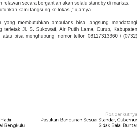
n relawan secara bergantian akan selalu standby di markas,
uhkan kami langsung ke lokasi,” ujarnya.
n yang membutuhkan ambulans bisa langsung mendatang
terletak Jl. S. Sukowati, Air Putih Lama, Curup, Kabupate
 atau bisa menghubungi nomor telfon 08117313360 / (0732
Pos berikutny
Hadiri
Pastikan Bangunan Sesuai Standar, Gubernu
al Bengkulu
Sidak Balai Bunta