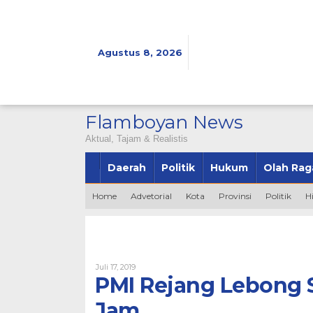
Lewati
ke
konten
Agustus 8, 2026
Flamboyan News
Aktual, Tajam & Realistis
Daerah
Politik
Hukum
Olah Rag
Home
Advetorial
Kota
Provinsi
Politik
H
Oleh
Juli 17, 2019
Admin
PMI Rejang Lebong 
Jam