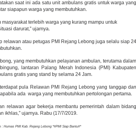
an saat ini ada satu unit ambulans gratis untuk warga yan
tar siapapun warga yang membutuhkan.
tu masyarakat terlebih warga yang kurang mampu untuk
tuasi darurat,” ujarnya.
 relawan atau petugas PMI Rejang Lebong juga selalu siap 2
mbutuhkan.
bong, yang membutuhkan pelayanan ambulan, terutama dala
lu bingung, lantaran Palang Merah Indonesia (PMI) Kabupate
lans gratis yang stand by selama 24 Jam.
terdapat pula Relawan PMI Rejang Lebong yang tanggap da
 apabila ada warga yang membutuhkan pertolongan pertama.
an relawan agar bekerja membantu pemerintah dalam bidan
n ikhlas,” ujarnya. Rabu (17/7/2019.
 : Humas PMI Kab. Rejang Lebong *#PMI Siap Bantu#*