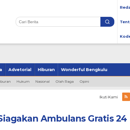
Reda
Tent
Kode
a
Advetorial
Hiburan
Wonderful Bengkulu
iburan
Hukum
Nasional
Olah Raga
Opini
Ikuti Kami
Siagakan Ambulans Gratis 24