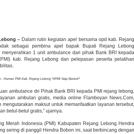
Lebong –
Dalam rutin kegiatan apel bersama opd kab. Rejan
ndak sebagai pembina apel bapak Bupati Rejang Lebon
us menyerahkan 1 unit ambulance dari pihak Bank BRI kepad
(PMI) kab. Rejang Lebong dan pelepasan peserta pelatiha
ilitas.
 : Humas PMI Kab. Rejang Lebong *#PMI Siap Bantu#*
uan ambulance dri Pihak Bank BRI kepada PMI rejang lebong
ayanan ambulan gratis, media online Flamboyan News.Com
 mengutarakan maksut untuk memanfaatkan layanan tersebut
 betul-betul gratis,” ujarnya.
ng Merah Indonesia (PMI) Kabupaten Rejang Lebong Hendr
g sering di panggil Hendra Bobon ini, saat berbincang denga