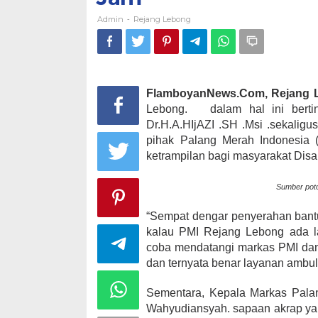
Admin
Rejang Lebong
-
FlamboyanNews.Com, Rejang 
Lebong. dalam hal ini berti
Dr.H.A.HIjAZI .SH .Msi .sekalig
pihak Palang Merah Indonesia 
ketrampilan bagi masyarakat Disab
Sumber poto
“Sempat dengar penyerahan bant
kalau PMI Rejang Lebong ada l
coba mendatangi markas PMI dan
dan ternyata benar layanan ambulan
Sementara, Kepala Markas Pala
Wahyudiansyah. sapaan akrap yan