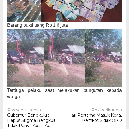
Barang bukti uang Rp 1,6 juta
Terduga pelaku saat melakukan pungutan kepada
warga
Navigasi
Pos sebelumnya
Pos berikutnya
Gubernur Bengkulu :
Hari Pertama Masuk Kerja,
pos
Hapus Stigma Bengkulu
Pemkot Sidak OPD
Tidak Punya Apa – Apa