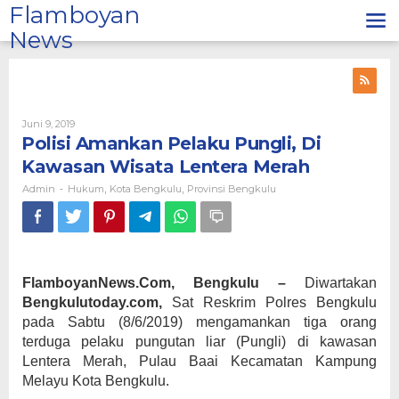
Lewati
Flamboyan
ke
News
konten
Oleh
Juni 9, 2019
Admin
Polisi Amankan Pelaku Pungli, Di
Kawasan Wisata Lentera Merah
Admin
Hukum
Kota Bengkulu
Provinsi Bengkulu
-
,
,
FlamboyanNews.Com, Bengkulu –
Diwartakan
Bengkulutoday.com,
Sat Reskrim Polres Bengkulu
pada Sabtu (8/6/2019) mengamankan tiga orang
terduga pelaku pungutan liar (Pungli) di kawasan
Lentera Merah, Pulau Baai Kecamatan Kampung
Melayu Kota Bengkulu.