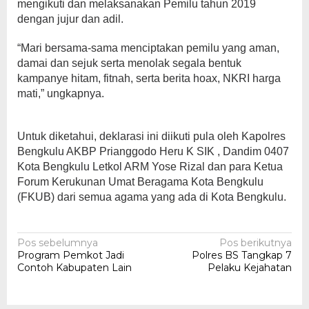
mengikuti dan melaksanakan Pemilu tahun 2019
dengan jujur dan adil.
“Mari bersama-sama menciptakan pemilu yang aman,
damai dan sejuk serta menolak segala bentuk
kampanye hitam, fitnah, serta berita hoax, NKRI harga
mati,” ungkapnya.
Untuk diketahui, deklarasi ini diikuti pula oleh Kapolres
Bengkulu AKBP Prianggodo Heru K SIK , Dandim 0407
Kota Bengkulu Letkol ARM Yose Rizal dan para Ketua
Forum Kerukunan Umat Beragama Kota Bengkulu
(FKUB) dari semua agama yang ada di Kota Bengkulu.
Navigasi
Pos sebelumnya
Pos berikutnya
Program Pemkot Jadi
Polres BS Tangkap 7
pos
Contoh Kabupaten Lain
Pelaku Kejahatan