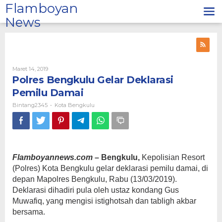
Lewati
Flamboyan
ke
News
konten
Oleh
Maret 14, 2019
Bintang2345
Polres Bengkulu Gelar Deklarasi
Pemilu Damai
Bintang2345
Kota Bengkulu
-
Flamboyannews.com
– Bengkulu,
Kepolisian Resort
(Polres) Kota Bengkulu gelar deklarasi pemilu damai, di
depan Mapolres Bengkulu, Rabu (13/03/2019).
Deklarasi dihadiri pula oleh ustaz kondang Gus
Muwafiq, yang mengisi istighotsah dan tabligh akbar
bersama.