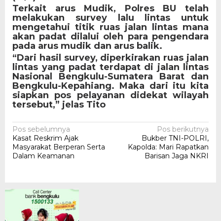
Terkait arus Mudik, Polres BU telah
melakukan survey lalu lintas untuk
mengetahui titik ruas jalan lintas mana
akan padat dilalui oleh para pengendara
pada arus mudik dan arus balik.
“Dari hasil survey, diperkirakan ruas jalan
lintas yang padat terdapat di jalan lintas
Nasional Bengkulu-Sumatera Barat dan
Bengkulu-Kepahiang. Maka dari itu kita
siapkan pos pelayanan didekat wilayah
tersebut,” jelas Tito
Navigasi
Pos sebelumnya
Pos berikutnya
Kasat Reskrim Ajak
Bukber TNI-POLRI,
pos
Masyarakat Berperan Serta
Kapolda: Mari Rapatkan
Dalam Keamanan
Barisan Jaga NKRI