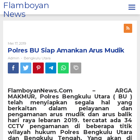
Lewati
Flamboyan
ke
News
konten
Oleh
Mei 17, 2019
Admin
Polres BU Siap Amankan Arus Mudik
Admin
Bengkulu Utara
-
FlamboyanNews.Com – ARGA
MAKMUR,
Polres Bengkulu Utara ( BU )
telah menyiapkan segala hal yang
berkaitan dalam pelayanan dan
pengamanan arus mudik dan arus balik
hari raya lebaran 2019. tercatat ada 34
CCTV pengamanan di beberapa titik
wilayah hukum Polres Bengkulu Utara
dan Bengkulu Tengah. Yang akan di