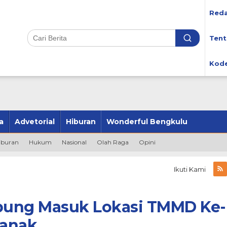
Reda
Tent
Kode
a
Advetorial
Hiburan
Wonderful Bengkulu
iburan
Hukum
Nasional
Olah Raga
Opini
Ikuti Kami
abung Masuk Lokasi TMMD Ke-
ianak