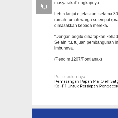
masyarakat” ungkapnya.
Lebih lanjut dijelaskan, selama 3
rumah-rumah warga setempat (ora
dimasakkan kepada mereka.
“Dengan begitu diharapkan kehad
Selain itu, tujuan pembangunan i
imbuhnya.
(Pendim 1207/Pontianak)
Navigasi
Pos sebelumnya
Pemasangan Papan Mal Oleh Sa
pos
Ke -111 Untuk Persiapan Pengecor