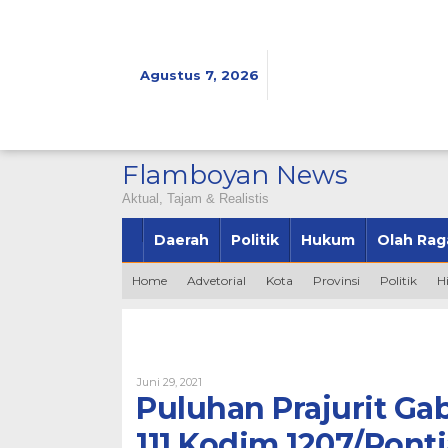
Lewati
ke
konten
Agustus 7, 2026
Flamboyan News
Aktual, Tajam & Realistis
Daerah
Politik
Hukum
Olah Rag
Home
Advetorial
Kota
Provinsi
Politik
H
Oleh
Juni 29, 2021
Admin
Puluhan Prajurit G
111 Kodim 1207/Pont