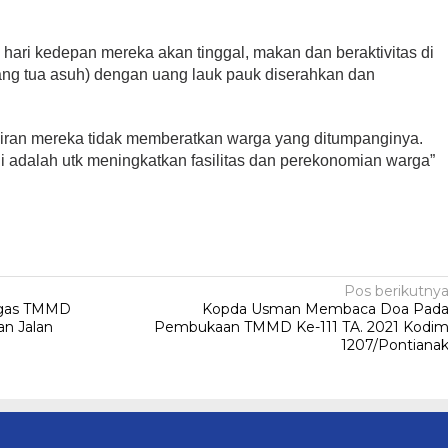
0 hari kedepan mereka akan tinggal, makan dan beraktivitas di
ng tua asuh) dengan uang lauk pauk diserahkan dan
iran mereka tidak memberatkan warga yang ditumpanginya.
ni adalah utk meningkatkan fasilitas dan perekonomian warga”
Pos berikutny
tgas TMMD
Kopda Usman Membaca Doa Pad
an Jalan
Pembukaan TMMD Ke-111 TA. 2021 Kodi
1207/Pontiana