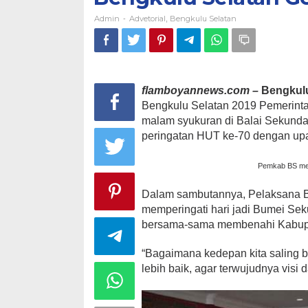
Admin
Advetorial
Bengkulu Selatan
-
,
flamboyannews.com –
Bengkulu
Bengkulu Selatan 2019 Pemerint
malam syukuran di Balai Sekunda
peringatan HUT ke-70 dengan up
Pemkab BS men
Dalam sambutannya, Pelaksana 
memperingati hari jadi Bumei Sek
bersama-sama membenahi Kabupa
“Bagaimana kedepan kita saling
lebih baik, agar terwujudnya visi