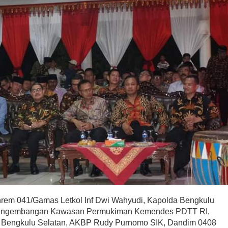
anrem 041/Gamas Letkol Inf Dwi Wahyudi, Kapolda Bengkulu
 Pengembangan Kawasan Permukiman Kemendes PDTT RI,
 Bengkulu Selatan, AKBP Rudy Purnomo SIK, Dandim 0408