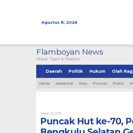
Lewati
ke
konten
Agustus 8, 2026
Flamboyan News
Aktual, Tajam & Realistis
Daerah
Politik
Hukum
Olah Rag
Home
Advetorial
Kota
Provinsi
Politik
H
Oleh
Maret 10, 2019
Admin
Puncak Hut ke-70, 
Bengkulu Selatan G