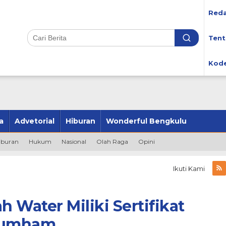
Reda
Tent
Kode
a
Advetorial
Hiburan
Wonderful Bengkulu
iburan
Hukum
Nasional
Olah Raga
Opini
Ikuti Kami
 Water Miliki Sertifikat
kumham