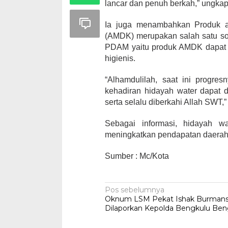
lancar dan penuh berkah,” ungka
Ia juga menambahkan Produk a
(AMDK) merupakan salah satu sol
PDAM yaitu produk AMDK dapat l
higienis.
“Alhamdulilah, saat ini progr
kehadiran hidayah water dapat 
serta selalu diberkahi Allah SWT,”
Sebagai informasi, hidayah w
meningkatkan pendapatan daerah 
Sumber : Mc/Kota
Navigasi
Pos sebelumnya
Oknum LSM Pekat Ishak Burman
pos
Dilaporkan Kepolda Bengkulu Ben