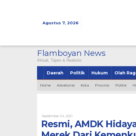
Lewati
ke
konten
Agustus 7, 2026
Flamboyan News
Aktual, Tajam & Realistis
Daerah
Politik
Hukum
Olah Rag
Home
Advetorial
Kota
Provinsi
Politik
H
Oleh
September 24, 2021
Bintang2345
Resmi, AMDK Hidayah
Merek Dari Kemen