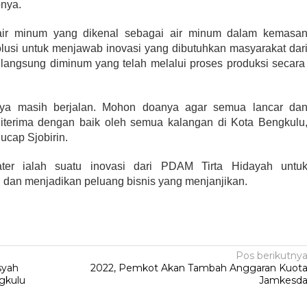
pnya.
ir minum yang dikenal sebagai air minum dalam kemasa
usi untuk menjawab inovasi yang dibutuhkan masyarakat dar
angsung diminum yang telah melalui proses produksi secar
esnya masih berjalan. Mohon doanya agar semua lancar da
diterima dengan baik oleh semua kalangan di Kota Bengkulu
 ucap Sjobirin.
ater ialah suatu inovasi dari PDAM Tirta Hidayah untu
dan menjadikan peluang bisnis yang menjanjikan.
Pos berikutny
syah
2022, Pemkot Akan Tambah Anggaran Kuot
gkulu
Jamkesd