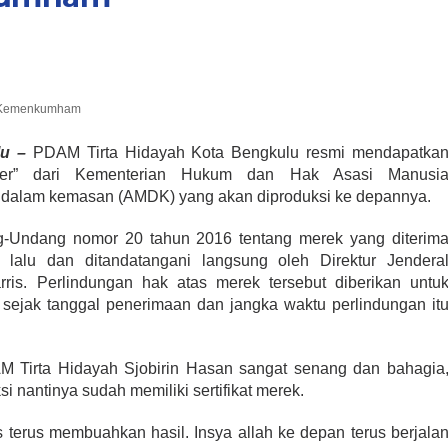
ri Kemenkumham
u –
PDAM Tirta Hidayah Kota Bengkulu resmi mendapatka
Water” dari Kementerian Hukum dan Hak Asasi Manusi
dalam kemasan (AMDK) yang akan diproduksi ke depannya.
ang-Undang nomor 20 tahun 2016 tentang merek yang diterim
lalu dan ditandatangani langsung oleh Direktur Jendera
rris. Perlindungan hak atas merek tersebut diberikan untu
g sejak tanggal penerimaan dan jangka waktu perlindungan it
AM Tirta Hidayah Sjobirin Hasan sangat senang dan bahagia
 nantinya sudah memiliki sertifikat merek.
s terus membuahkan hasil. Insya allah ke depan terus berjala