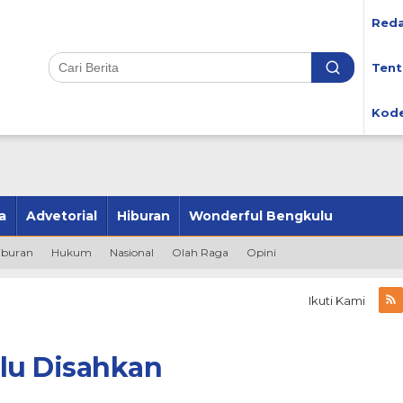
Reda
Tent
Kode
a
Advetorial
Hiburan
Wonderful Bengkulu
iburan
Hukum
Nasional
Olah Raga
Opini
Ikuti Kami
lu Disahkan