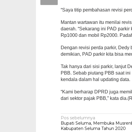
“Saya titip pembahasan revisi per
Mantan wartawan itu menilai revis
daerah. “Sekarang ini PAD parkir 
Rp1000 dan mobil Rp2000. Padahal 
Dengan revisi perda parkir, Dedy 
demikian, PAD parkir kita bisa me
Tak hanya dari sisi parkir, lanju
PBB. Sebab piutang PBB saat ini
kendala dalam hal updating data.
“Kami berharap DPRD juga memik
dari sektor pajak PBB,” kata dia.(R
Navigasi
Pos sebelumnya
Bupati Seluma, Membuka Musre
pos
Kabupaten Seluma Tahun 2020