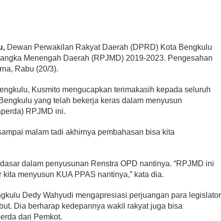
u,
Dewan Perwakilan Rakyat Daerah (DPRD) Kota Bengkulu
angka Menengah Daerah (RPJMD) 2019-2023. Pengesahan
na, Rabu (20/3).
ngkulu, Kusmito mengucapkan terimakasih kepada seluruh
engkulu yang telah bekerja keras dalam menyusun
perda) RPJMD ini.
n sampai malam tadi akhirnya pembahasan bisa kita
 dasar dalam penyusunan Renstra OPD nantinya. “RPJMD ini
r kita menyusun KUA PPAS nantinya,” kata dia.
ngkulu Dedy Wahyudi mengapresiasi perjuangan para legislato
. Dia berharap kedepannya wakil rakyat juga bisa
erda dari Pemkot.