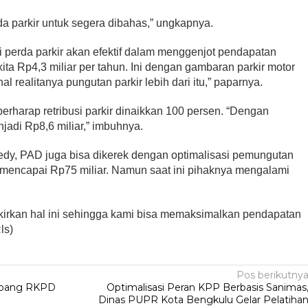
da parkir untuk segera dibahas,” ungkapnya.
i perda parkir akan efektif dalam menggenjot pendapatan
kita Rp4,3 miliar per tahun. Ini dengan gambaran parkir motor
realitanya pungutan parkir lebih dari itu,” paparnya.
berharap retribusi parkir dinaikkan 100 persen. “Dengan
njadi Rp8,6 miliar,” imbuhnya.
t Dedy, PAD juga bisa dikerek dengan optimalisasi pemungutan
 mencapai Rp75 miliar. Namun saat ini pihaknya mengalami
irkan hal ini sehingga kami bisa memaksimalkan pendapatan
ls)
Pos berikutny
nbang RKPD
Optimalisasi Peran KPP Berbasis Sanimas
Dinas PUPR Kota Bengkulu Gelar Pelatiha