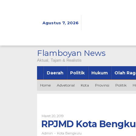
Lewati
ke
konten
Agustus 7, 2026
Flamboyan News
Aktual, Tajam & Realistis
Daerah
Politik
Hukum
Olah Rag
Home
Advetorial
Kota
Provinsi
Politik
H
Oleh
Maret 20, 2019
Admin
RPJMD Kota Bengku
Admin
Kota Bengkulu
-