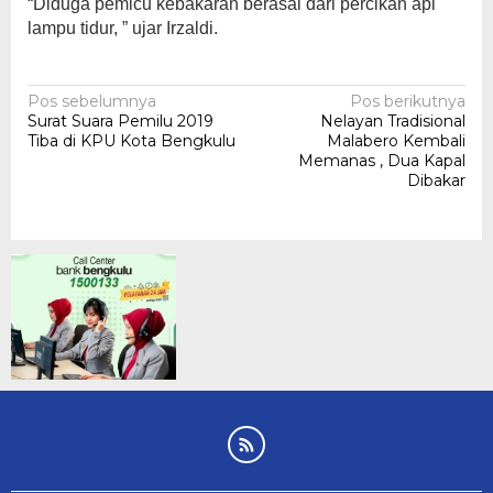
“Diduga pemicu kebakaran berasal dari percikan api
lampu tidur, ” ujar Irzaldi.
Navigasi
Pos sebelumnya
Pos berikutnya
Surat Suara Pemilu 2019
Nelayan Tradisional
pos
Tiba di KPU Kota Bengkulu
Malabero Kembali
Memanas , Dua Kapal
Dibakar