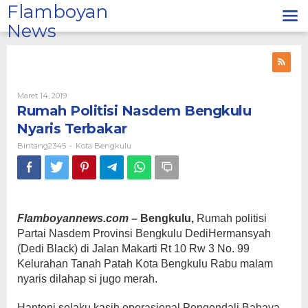
Lewati
Flamboyan
ke
News
konten
Oleh
Maret 14, 2019
Bintang2345
Rumah Politisi Nasdem Bengkulu
Nyaris Terbakar
Bintang2345
Kota Bengkulu
-
Flamboyannews.com
– Bengkulu,
Rumah politisi
Partai Nasdem Provinsi Bengkulu DediHermansyah
(Dedi Black) di Jalan Makarti Rt 10 Rw 3 No. 99
Kelurahan Tanah Patah Kota Bengkulu Rabu malam
nyaris dilahap si jugo merah.
Hantoni selaku kasih operasional Pengendali Bahaya