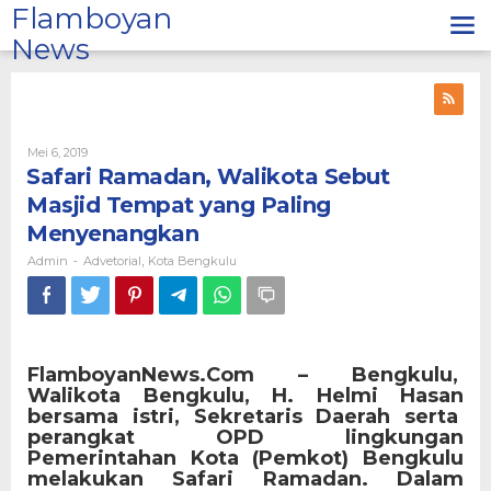
Lewati
Flamboyan
ke
News
konten
Oleh
Mei 6, 2019
Admin
Safari Ramadan, Walikota Sebut
Masjid Tempat yang Paling
Menyenangkan
Admin
Advetorial
Kota Bengkulu
-
,
FlamboyanNews.Com – Bengkulu,
Walikota Bengkulu, H. Helmi Hasan
bersama istri, Sekretaris Daerah serta
perangkat OPD lingkungan
Pemerintahan Kota (Pemkot) Bengkulu
melakukan Safari Ramadan. Dalam