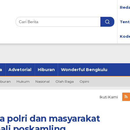
Reda
Tent
Kode
a
Advetorial
Hiburan
Wonderful Bengkulu
iburan
Hukum
Nasional
Olah Raga
Opini
Ikuti Kami
 polri dan masyarakat
ali poskamling