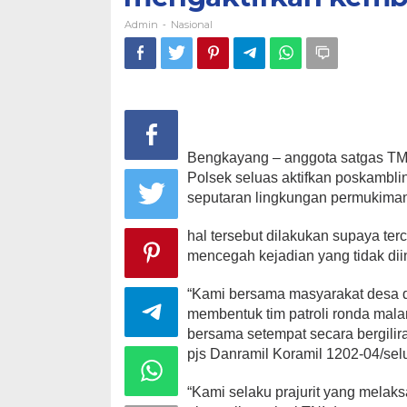
Admin
Nasional
-
Bengkayang – anggota satgas TM
Polsek seluas aktifkan poskambl
seputaran lingkungan permukiman
hal tersebut dilakukan supaya ter
mencegah kejadian yang tidak diin
“Kami bersama masyarakat desa d
membentuk tim patroli ronda mala
bersama setempat secara bergilir
pjs Danramil Koramil 1202-04/se
“Kami selaku prajurit yang melak