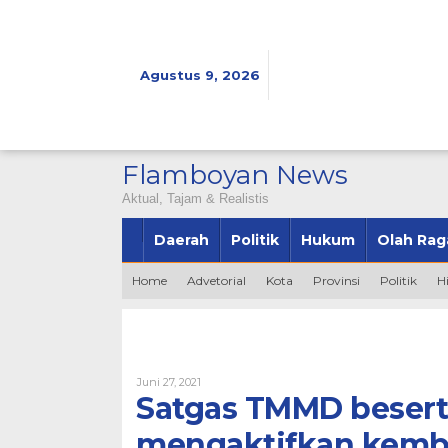
Lewati
ke
konten
Agustus 9, 2026
Flamboyan News
Aktual, Tajam & Realistis
Daerah
Politik
Hukum
Olah Rag
Home
Advetorial
Kota
Provinsi
Politik
H
Oleh
Juni 27, 2021
Admin
Satgas TMMD beserta
mengaktifkan kemb