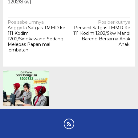
1202/Skw)
Navigasi
Pos sebelumnya
Pos berikutnya
Anggota Satgas TMMD ke
Personil Satgas TMMD Ke
pos
111 Kodim
111 Kodim 1202/Skw Mandi
1202/Singkawang Sedang
Bareng Bersama Anak
Melepas Papan mal
Anak.
jembatan