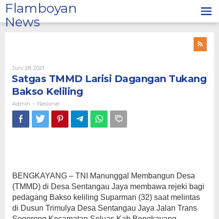
Lewati
Flamboyan
ke
News
konten
Oleh
Juni 28, 2021
Admin
Satgas TMMD Larisi Dagangan Tukang
Bakso Keliling
Admin
Nasional
-
BENGKAYANG – TNI Manunggal Membangun Desa
(TMMD) di Desa Sentangau Jaya membawa rejeki bagi
pedagang Bakso keliling Suparman (32) saat melintas
di Dusun Trimulya Desa Sentangau Jaya Jalan Trans
Segorong Kecamatan Seluas Kab Bengkayang,