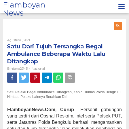
Lewati
Flamboyan
ke
News
konten
Oleh
Agustus 6, 2021
Bintang2345
Satu Dari Tujuh Tersangka Begal
Ambulance Beberapa Waktu Lalu
Ditangkap
Bintang2345
Nasional
-
Satu Pelaku Begal Ambulance Ditangkap, Kabid Humas Polda Bengkulu
Himbau Pelaku Lainnya Serahkan Diri
FlamboyanNews.Com, Curup –
Personil gabungan
yang terdiri dari Opsnal Reskrim, intel serta Polsek PUT,
serta Jatanras Polda Bengkulu berhasil mengamankan
satu dari tujuh tersangka yang melakukan pembegalan