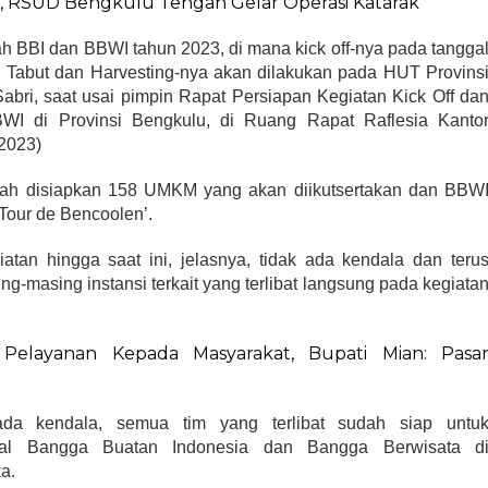
15, RSUD Bengkulu Tengah Gelar Operasi Katarak
ah BBI dan BBWI tahun 2023, di mana kick off-nya pada tangga
al Tabut dan Harvesting-nya akan dilakukan pada HUT Provins
bri, saat usai pimpin Rapat Persiapan Kegiatan Kick Off da
I di Provinsi Bengkulu, di Ruang Rapat Raflesia Kanto
2023)
udah disiapkan 158 UMKM yang akan diikutsertakan dan BBW
‘Tour de Bencoolen’.
tan hingga saat ini, jelasnya, tidak ada kendala dan teru
g-masing instansi terkait yang terlibat langsung pada kegiata
Pelayanan Kepada Masyarakat, Bupati Mian: Pasa
 ada kendala, semua tim yang terlibat sudah siap untu
nal Bangga Buatan Indonesia dan Bangga Berwisata d
a.