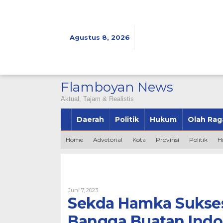
Lewati
ke
konten
Agustus 8, 2026
Flamboyan News
Aktual, Tajam & Realistis
Daerah
Politik
Hukum
Olah Rag
Home
Advetorial
Kota
Provinsi
Politik
H
Oleh
Juni 7, 2023
Admin
Sekda Hamka Sukses
Bangga Buatan Indo