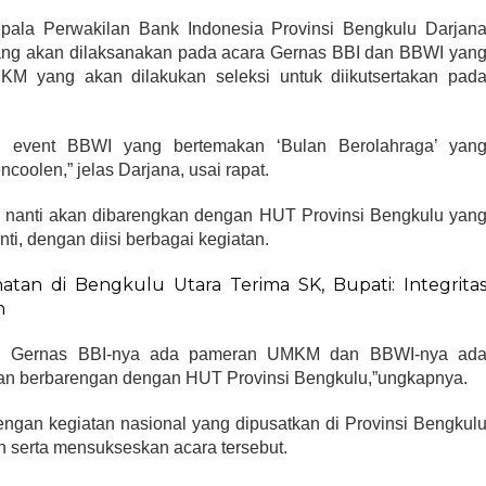
epala Perwakilan Bank Indonesia Provinsi Bengkulu Darjan
ang akan dilaksanakan pada acara Gernas BBI dan BBWI yan
MKM yang akan dilakukan seleksi untuk diikutsertakan pad
k event BBWI yang bertemakan ‘Bulan Berolahraga’ yan
coolen,” jelas Darjana, usai rapat.
 nanti akan dibarengkan dengan HUT Provinsi Bengkulu yan
i, dengan diisi berbagai kegiatan.
tan di Bengkulu Utara Terima SK, Bupati: Integrita
n
an, Gernas BBI-nya ada pameran UMKM dan BBWI-nya ad
kan berbarengan dengan HUT Provinsi Bengkulu,”ungkapnya.
dengan kegiatan nasional yang dipusatkan di Provinsi Bengkul
an serta mensukseskan acara tersebut.