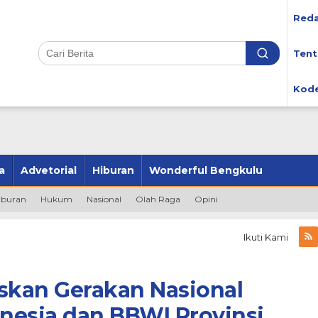
Reda
Tent
Kode
a
Advetorial
Hiburan
Wonderful Bengkulu
iburan
Hukum
Nasional
Olah Raga
Opini
Ikuti Kami
kan Gerakan Nasional
nesia dan BBWI Provinsi