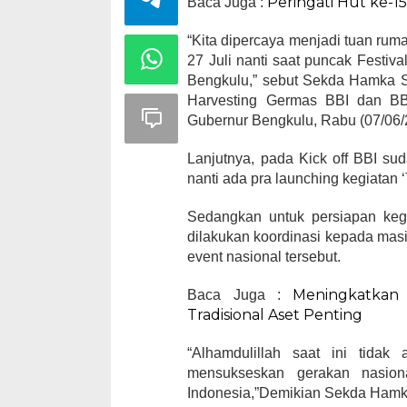
Peringati Hut ke-
Baca Juga :
“Kita dipercaya menjadi tuan rum
27 Juli nanti saat puncak Festiv
Bengkulu,” sebut Sekda Hamka Sa
Harvesting Germas BBI dan BBW
Gubernur Bengkulu, Rabu (07/06/
Lanjutnya, pada Kick off BBI s
nanti ada pra launching kegiatan 
Sedangkan untuk persiapan kegia
dilakukan koordinasi kepada masin
event nasional tersebut.
Meningkatkan 
Baca Juga :
Tradisional Aset Penting
“Alhamdulillah saat ini tidak
mensukseskan gerakan nasio
Indonesia,”Demikian Sekda Hamk