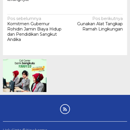
Navigasi
Pos sebelumnya
Pos berikutnya
Komitmen Gubernur
Gunakan Alat Tangkap
pos
Rohidin Jamin Biaya Hidup
Ramah Lingkungan
dan Pendidikan Sangkut
Andika
Hak Cipta © Newkarma