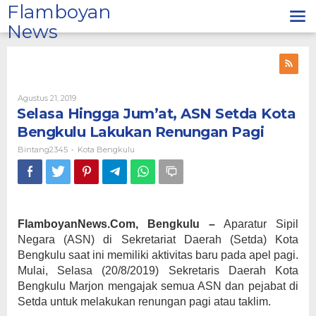
Lewati
Flamboyan
ke
News
konten
Oleh
Agustus 21, 2019
Bintang2345
Selasa Hingga Jum’at, ASN Setda Kota
Bengkulu Lakukan Renungan Pagi
Bintang2345
Kota Bengkulu
-
FlamboyanNews.Com, Bengkulu –
Aparatur Sipil
Negara (ASN) di Sekretariat Daerah (Setda) Kota
Bengkulu saat ini memiliki aktivitas baru pada apel pagi.
Mulai, Selasa (20/8/2019) Sekretaris Daerah Kota
Bengkulu Marjon mengajak semua ASN dan pejabat di
Setda untuk melakukan renungan pagi atau taklim.