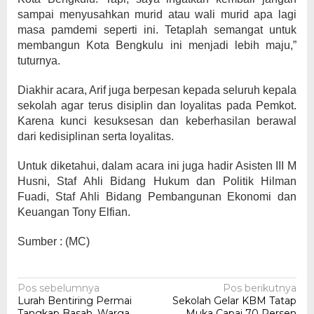
sampai menyusahkan murid atau wali murid apa lagi
masa pamdemi seperti ini. Tetaplah semangat untuk
membangun Kota Bengkulu ini menjadi lebih maju,”
tuturnya.
Diakhir acara, Arif juga berpesan kepada seluruh kepala
sekolah agar terus disiplin dan loyalitas pada Pemkot.
Karena kunci kesuksesan dan keberhasilan berawal
dari kedisiplinan serta loyalitas.
Untuk diketahui, dalam acara ini juga hadir Asisten III M
Husni, Staf Ahli Bidang Hukum dan Politik Hilman
Fuadi, Staf Ahli Bidang Pembangunan Ekonomi dan
Keuangan Tony Elfian.
Sumber : (MC)
Navigasi
Pos sebelumnya
Pos berikutnya
Lurah Bentiring Permai
Sekolah Gelar KBM Tatap
pos
Tangkap Basah, Warga
Muka Capai 70 Persen