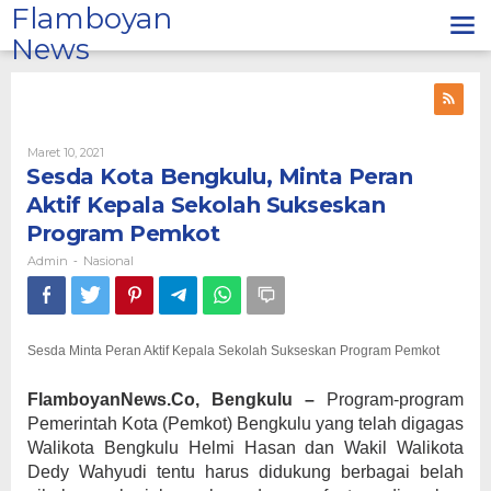
Lewati
Flamboyan
ke
News
konten
Oleh
Maret 10, 2021
Admin
Sesda Kota Bengkulu, Minta Peran
Aktif Kepala Sekolah Sukseskan
Program Pemkot
Admin
Nasional
-
Sesda Minta Peran Aktif Kepala Sekolah Sukseskan Program Pemkot
FlamboyanNews.Co, Bengkulu –
Program-program
Pemerintah Kota (Pemkot) Bengkulu yang telah digagas
Walikota Bengkulu Helmi Hasan dan Wakil Walikota
Dedy Wahyudi tentu harus didukung berbagai belah