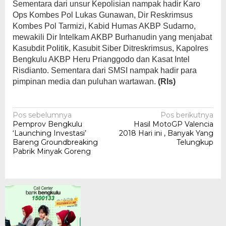
Sementara dari unsur Kepolisian nampak hadir Karo
Ops Kombes Pol Lukas Gunawan, Dir Reskrimsus
Kombes Pol Tarmizi, Kabid Humas AKBP Sudarno,
mewakili Dir Intelkam AKBP Burhanudin yang menjabat
Kasubdit Politik, Kasubit Siber Ditreskrimsus, Kapolres
Bengkulu AKBP Heru Prianggodo dan Kasat Intel
Risdianto. Sementara dari SMSI nampak hadir para
pimpinan media dan puluhan wartawan.
(Rls)
Navigasi
Pos sebelumnya
Pos berikutnya
Pemprov Bengkulu
Hasil MotoGP Valencia
pos
‘Launching Investasi’
2018 Hari ini , Banyak Yang
Bareng Groundbreaking
Telungkup
Pabrik Minyak Goreng