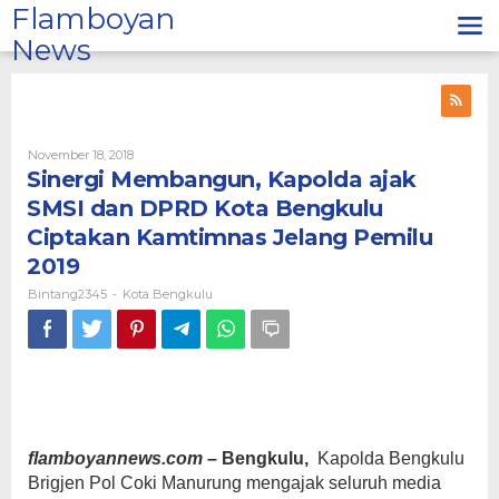
Lewati
Flamboyan
ke
News
konten
Oleh
November 18, 2018
Bintang2345
Sinergi Membangun, Kapolda ajak
SMSI dan DPRD Kota Bengkulu
Ciptakan Kamtimnas Jelang Pemilu
2019
Bintang2345
Kota Bengkulu
-
flamboyannews.com
– Bengkulu,
Kapolda Bengkulu
Brigjen Pol Coki Manurung mengajak seluruh media