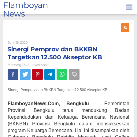
Lewati
Flamboyan
ke
News
konten
Oleh
Juni 16, 2020
Bintang2345
Sinergi Pemprov dan BKKBN
Targetkan 12.500 Akseptor KB
Bintang2345
Nasional
-
Sinergi Pemprov dan BKKBN Targetkan 12.500 Akseptor KB
FlamboyanNews.Com, Bengkulu –
Pemerintah
Provinsi Bengkulu terus mendukung Badan
Kependudukan dan Keluarga Berencana Nasional
(BKKBN) Provinsi Bengkulu dalam mensukseskan
program Keluarga Berencana. Hal ini disampaikan oleh