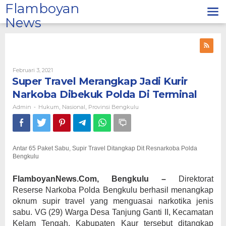
Lewati
Flamboyan
ke
News
konten
Oleh
Februari 3, 2021
Admin
Super Travel Merangkap Jadi Kurir
Narkoba Dibekuk Polda Di Terminal
Admin
Hukum
Nasional
Provinsi Bengkulu
-
,
,
Antar 65 Paket Sabu, Supir Travel Ditangkap Dit Resnarkoba Polda
Bengkulu
FlamboyanNews.Com, Bengkulu –
Direktorat
Reserse Narkoba Polda Bengkulu berhasil menangkap
oknum supir travel yang menguasai narkotika jenis
sabu. VG (29) Warga Desa Tanjung Ganti II, Kecamatan
Kelam Tengah, Kabupaten Kaur tersebut ditangkap