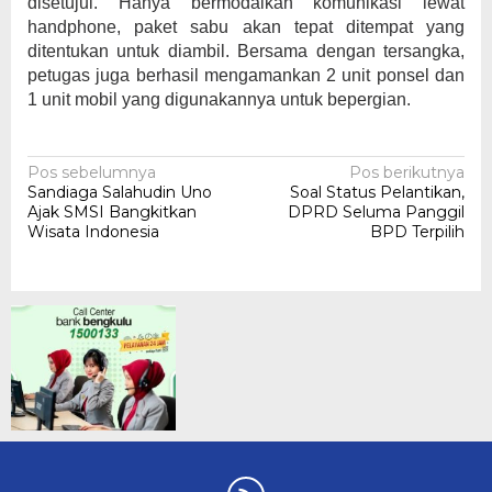
disetujui. Hanya bermodalkan komunikasi lewat
handphone, paket sabu akan tepat ditempat yang
ditentukan untuk diambil. Bersama dengan tersangka,
petugas juga berhasil mengamankan 2 unit ponsel dan
1 unit mobil yang digunakannya untuk bepergian.
Navigasi
Pos sebelumnya
Pos berikutnya
Sandiaga Salahudin Uno
Soal Status Pelantikan,
pos
Ajak SMSI Bangkitkan
DPRD Seluma Panggil
Wisata Indonesia
BPD Terpilih