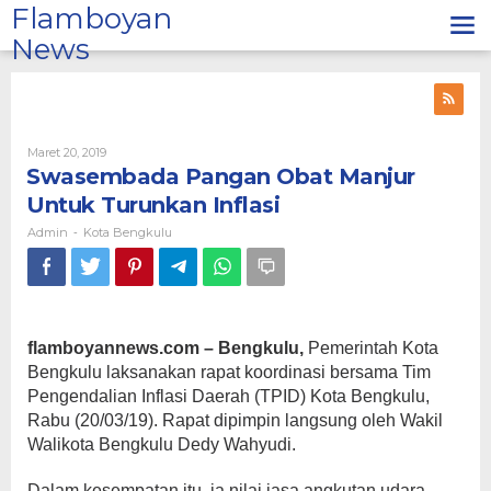
Lewati
Flamboyan
ke
News
konten
Oleh
Maret 20, 2019
Admin
Swasembada Pangan Obat Manjur
Untuk Turunkan Inflasi
Admin
Kota Bengkulu
-
flamboyannews.com – Bengkulu,
Pemerintah Kota
Bengkulu laksanakan rapat koordinasi bersama Tim
Pengendalian Inflasi Daerah (TPID) Kota Bengkulu,
Rabu (20/03/19). Rapat dipimpin langsung oleh Wakil
Walikota Bengkulu Dedy Wahyudi.
Dalam kesempatan itu, ia nilai jasa angkutan udara