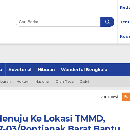
Reda
Tent
Kode
a
Advetorial
Hiburan
Wonderful Bengkulu
iburan
Hukum
Nasional
Olah Raga
Opini
Ikuti Kami
Menuju Ke Lokasi TMMD,
7-03/Pontianak Barat Bantu