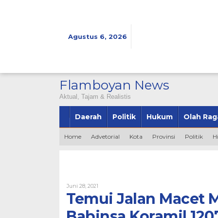
Lewati
ke
konten
Agustus 6, 2026
Flamboyan News
Aktual, Tajam & Realistis
Daerah
Politik
Hukum
Olah Rag
Home
Advetorial
Kota
Provinsi
Politik
H
Oleh
Juni 28, 2021
Admin
Temui Jalan Macet 
Babinsa Koramil 120