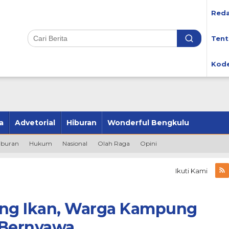
Reda
Tent
Kode
a
Advetorial
Hiburan
Wonderful Bengkulu
iburan
Hukum
Nasional
Olah Raga
Opini
Ikuti Kami
ing Ikan, Warga Kampung
 Bernyawa