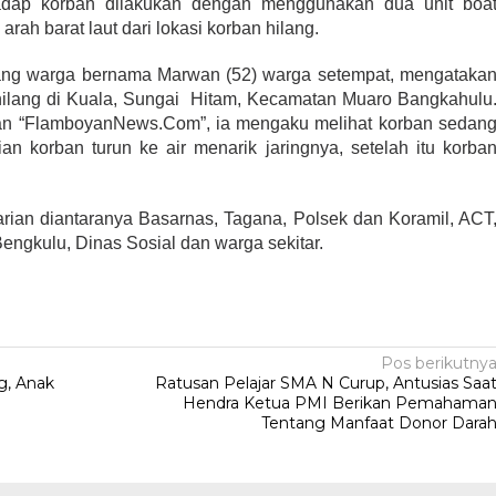
adap korban dilakukan dengan menggunakan dua unit boa
 barat laut dari lokasi korban hilang.
ang warga bernama Marwan (52) warga setempat, mengataka
hilang di Kuala, Sungai Hitam, Kecamatan Muaro Bangkahulu
an “FlamboyanNews.Com”, ia mengaku melihat korban sedan
n korban turun ke air menarik jaringnya, setelah itu korba
arian diantaranya Basarnas, Tagana, Polsek dan Koramil, ACT
engkulu, Dinas Sosial dan warga sekitar.
Pos berikutny
g, Anak
Ratusan Pelajar SMA N Curup, Antusias Saa
Hendra Ketua PMI Berikan Pemahama
Tentang Manfaat Donor Dara