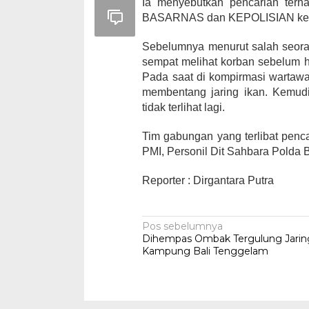
Ia menyebutkan pencarian terh
BASARNAS dan KEPOLISIAN ke arah
Sebelumnya menurut salah seor
sempat melihat korban sebelum 
Pada saat di kompirmasi wartaw
membentang jaring ikan. Kemudia
tidak terlihat lagi.
Tim gabungan yang terlibat penc
PMI, Personil Dit Sahbara Polda B
Reporter : Dirgantara Putra
Navigasi
Pos sebelumnya
Dihempas Ombak Tergulung Jarin
pos
Kampung Bali Tenggelam