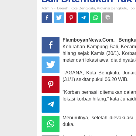
Admin
Daerah
Kota Bengkulu
Provinsi Bengkulu
Top
-
,
,
,
FlamboyanNews.Com, Bengku
Kelurahan Kampung Bali, Kecama
hilang sejak Kamis (30/1). Korb
meter dari lokasi awal dia dinyata
TAGANA, Kota Bengkulu, Junaid
(31/1) sekitar pukul 06.20 WIB.
“Korban berhasil ditemukan dalam 
lokasi korban hilang,” kata Junaidi
Menurutnya, setelah dievakuas
duka.