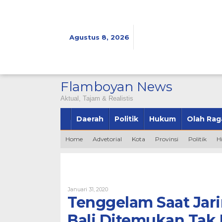
Lewati
ke
konten
Agustus 8, 2026
Flamboyan News
Aktual, Tajam & Realistis
Daerah
Politik
Hukum
Olah Rag
Home
Advetorial
Kota
Provinsi
Politik
H
Oleh
Januari 31, 2020
Admin
Tenggelam Saat Jar
Bali Ditemukan Tak