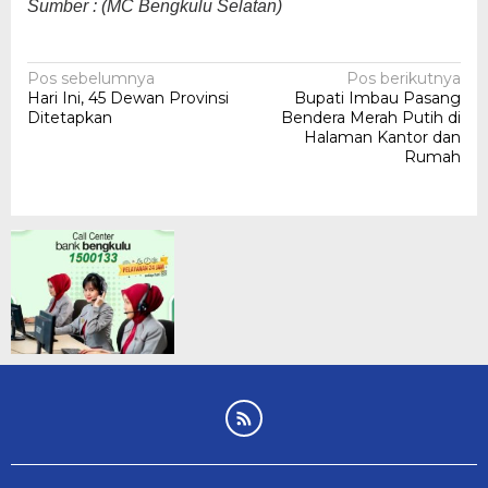
Sumber : (MC Bengkulu Selatan)
Navigasi
Pos sebelumnya
Pos berikutnya
Hari Ini, 45 Dewan Provinsi
Bupati Imbau Pasang
pos
Ditetapkan
Bendera Merah Putih di
Halaman Kantor dan
Rumah