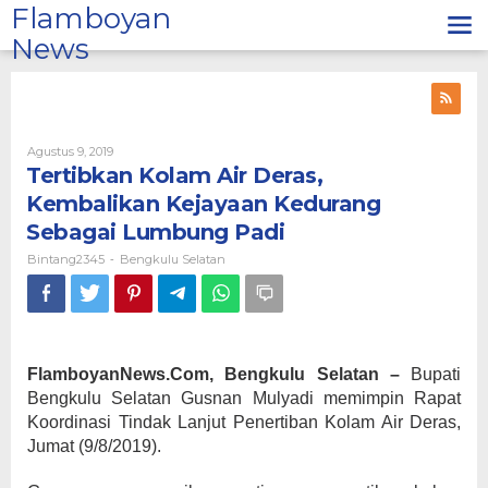
Lewati
Flamboyan
ke
News
konten
Oleh
Agustus 9, 2019
Bintang2345
Tertibkan Kolam Air Deras,
Kembalikan Kejayaan Kedurang
Sebagai Lumbung Padi
Bintang2345
Bengkulu Selatan
-
FlamboyanNews.Com, Bengkulu Selatan –
Bupati
Bengkulu Selatan Gusnan Mulyadi memimpin Rapat
Koordinasi Tindak Lanjut Penertiban Kolam Air Deras,
Jumat (9/8/2019).