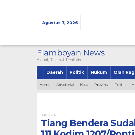
Lewati
ke
konten
Agustus 7, 2026
Flamboyan News
Aktual, Tajam & Realistis
Daerah
Politik
Hukum
Olah Rag
Home
Advetorial
Kota
Provinsi
Politik
H
Oleh
Juli 9, 2021
Admin
Tiang Bendera Suda
111 Kodim 1207/Pont