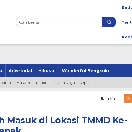
Reda
Tent
Kode
a
Advetorial
Hiburan
Wonderful Bengkulu
iburan
Hukum
Nasional
Olah Raga
Opini
Ikuti Kami
h Masuk di Lokasi TMMD Ke-
ianak