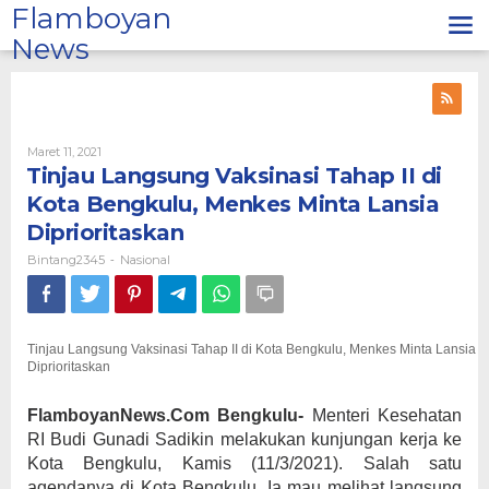
Lewati
Flamboyan
ke
News
konten
Oleh
Maret 11, 2021
Bintang2345
Tinjau Langsung Vaksinasi Tahap II di
Kota Bengkulu, Menkes Minta Lansia
Diprioritaskan
Bintang2345
Nasional
-
Tinjau Langsung Vaksinasi Tahap II di Kota Bengkulu, Menkes Minta Lansia
Diprioritaskan
FlamboyanNews.Com Bengkulu-
Menteri Kesehatan
RI Budi Gunadi Sadikin melakukan kunjungan kerja ke
Kota Bengkulu, Kamis (11/3/2021). Salah satu
agendanya di Kota Bengkulu, Ia mau melihat langsung