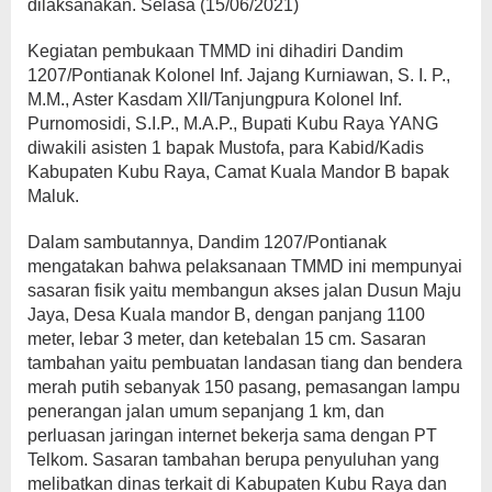
dilaksanakan. Selasa (15/06/2021)
Kegiatan pembukaan TMMD ini dihadiri Dandim
1207/Pontianak Kolonel Inf. Jajang Kurniawan, S. I. P.,
M.M., Aster Kasdam XII/Tanjungpura Kolonel Inf.
Purnomosidi, S.I.P., M.A.P., Bupati Kubu Raya YANG
diwakili asisten 1 bapak Mustofa, para Kabid/Kadis
Kabupaten Kubu Raya, Camat Kuala Mandor B bapak
Maluk.
Dalam sambutannya, Dandim 1207/Pontianak
mengatakan bahwa pelaksanaan TMMD ini mempunyai
sasaran fisik yaitu membangun akses jalan Dusun Maju
Jaya, Desa Kuala mandor B, dengan panjang 1100
meter, lebar 3 meter, dan ketebalan 15 cm. Sasaran
tambahan yaitu pembuatan landasan tiang dan bendera
merah putih sebanyak 150 pasang, pemasangan lampu
penerangan jalan umum sepanjang 1 km, dan
perluasan jaringan internet bekerja sama dengan PT
Telkom. Sasaran tambahan berupa penyuluhan yang
melibatkan dinas terkait di Kabupaten Kubu Raya dan