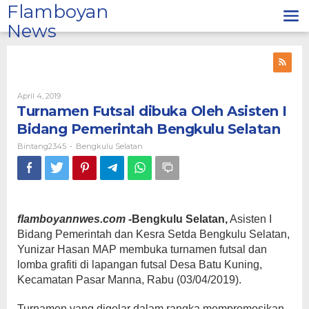
Lewati
Flamboyan
ke
News
konten
Oleh
April 4, 2019
Bintang2345
Turnamen Futsal dibuka Oleh Asisten I
Bidang Pemerintah Bengkulu Selatan
Bintang2345
Bengkulu Selatan
-
flamboyannwes.com
-Bengkulu Selatan,
Asisten I
Bidang Pemerintah dan Kesra Setda Bengkulu Selatan,
Yunizar Hasan MAP membuka turnamen futsal dan
lomba grafiti di lapangan futsal Desa Batu Kuning,
Kecamatan Pasar Manna, Rabu (03/04/2019).
Turnamen yang digelar dalam rangka mempromosikan