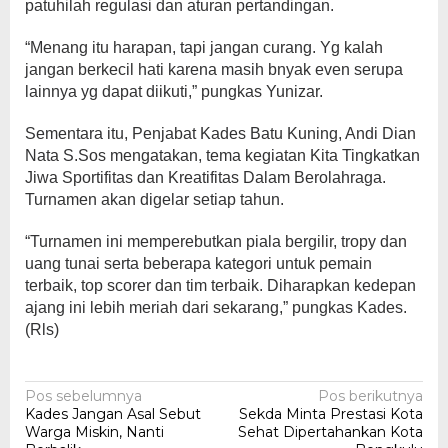
patuhilah regulasi dan aturan pertandingan.
“Menang itu harapan, tapi jangan curang. Yg kalah
jangan berkecil hati karena masih bnyak even serupa
lainnya yg dapat diikuti,” pungkas Yunizar.
Sementara itu, Penjabat Kades Batu Kuning, Andi Dian
Nata S.Sos mengatakan, tema kegiatan Kita Tingkatkan
Jiwa Sportifitas dan Kreatifitas Dalam Berolahraga.
Turnamen akan digelar setiap tahun.
“Turnamen ini memperebutkan piala bergilir, tropy dan
uang tunai serta beberapa kategori untuk pemain
terbaik, top scorer dan tim terbaik. Diharapkan kedepan
ajang ini lebih meriah dari sekarang,” pungkas Kades.
(Rls)
Navigasi
Pos sebelumnya
Pos berikutnya
Kades Jangan Asal Sebut
Sekda Minta Prestasi Kota
pos
Warga Miskin, Nanti
Sehat Dipertahankan Kota