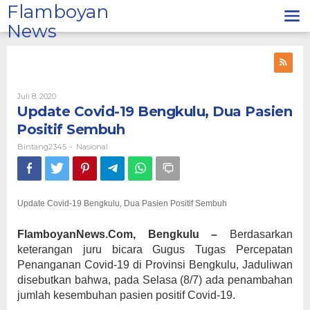
Lewati
Flamboyan
ke
News
konten
Oleh
Juli 8, 2020
Bintang2345
Update Covid-19 Bengkulu, Dua Pasien
Positif Sembuh
Bintang2345
Nasional
-
Update Covid-19 Bengkulu, Dua Pasien Positif Sembuh
FlamboyanNews.Com, Bengkulu –
Berdasarkan
keterangan juru bicara Gugus Tugas Percepatan
Penanganan Covid-19 di Provinsi Bengkulu, Jaduliwan
disebutkan bahwa, pada Selasa (8/7) ada penambahan
jumlah kesembuhan pasien positif Covid-19.