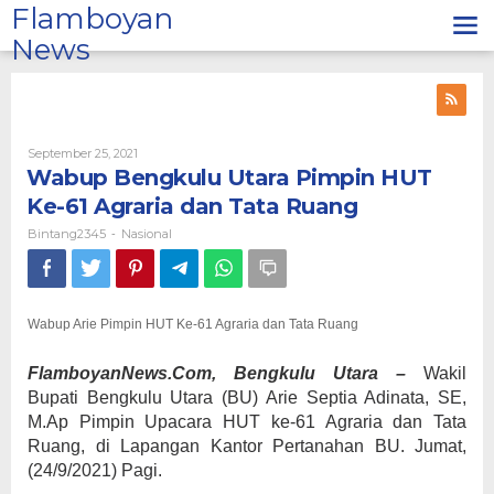
Lewati
Flamboyan
ke
News
konten
Oleh
September 25, 2021
Bintang2345
Wabup Bengkulu Utara Pimpin HUT
Ke-61 Agraria dan Tata Ruang
Bintang2345
Nasional
-
Wabup Arie Pimpin HUT Ke-61 Agraria dan Tata Ruang
FlamboyanNews.Com, Bengkulu Utara –
Wakil
Bupati Bengkulu Utara (BU) Arie Septia Adinata, SE,
M.Ap Pimpin Upacara HUT ke-61 Agraria dan Tata
Ruang, di Lapangan Kantor Pertanahan BU. Jumat,
(24/9/2021) Pagi.